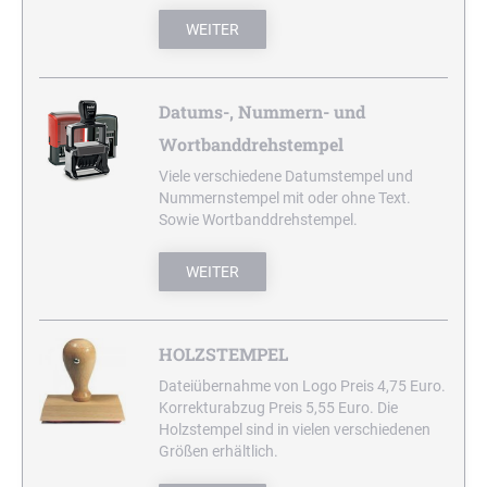
AUTOMATIC
ZUM SELBERSETZEN
WORTBANDDREHSTEMPEL
TRODAT OFFICE PROFESSIONAL 4.0
Holzstempel bis 70 mm
SWOP-PAD AUSTAUSCHKISSEN
NEDERLANDS
WEITER
PROFESSIONAL LINE
Holzstempel bis 80 mm
CLASSIC LINE DATUMSTEMPEL MIT STEG
GRANDOMATIC
Holzstempel bis 90 mm
OFFICE PRINTY DEUTSCH
STEMPELFARBEN
Datums-, Nummern- und
Holzstempel bis 100 mm
CLASSIC LINE ZIFFERNBÄNDERSTEMPEL
SCHREIBGERÄTE-ZUBEHÖR
Wortbanddrehstempel
STEMPELKISSEN
HOLZSTEMPEL RUND MIT TEXTPLATTE
Viele verschiedene Datumstempel und
Holzstempel rund bis 30 mm
CLASSIC LINE DATUMSTEMPEL +
Nummernstempel mit oder ohne Text.
WORTBANDDREHSTEMPEL
Sowie Wortbanddrehstempel.
Holzstempel rund bis 40 mm
STEMPELTRÄGER
Holzstempel rund bis 50 mm
NUMEROTEUR
WEITER
HOLZSTEMPEL
Dateiübernahme von Logo Preis 4,75 Euro.
Korrekturabzug Preis 5,55 Euro. Die
Holzstempel sind in vielen verschiedenen
Größen erhältlich.