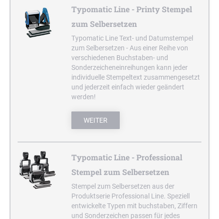
AUTOMATIC
ZUM SELBERSETZEN
WORTBANDDREHSTEMPEL
TRODAT OFFICE PROFESSIONAL 4.0
Holzstempel bis 70 mm
Typomatic Line - Printy Stempel
SWOP-PAD AUSTAUSCHKISSEN
NEDERLANDS
PROFESSIONAL LINE
Holzstempel bis 80 mm
zum Selbersetzen
CLASSIC LINE DATUMSTEMPEL MIT STEG
GRANDOMATIC
Holzstempel bis 90 mm
OFFICE PRINTY DEUTSCH
Typomatic Line Text- und Datumstempel
STEMPELFARBEN
zum Selbersetzen - Aus einer Reihe von
Holzstempel bis 100 mm
verschiedenen Buchstaben- und
CLASSIC LINE ZIFFERNBÄNDERSTEMPEL
SCHREIBGERÄTE-ZUBEHÖR
Sonderzeicheneinreihungen kann jeder
STEMPELKISSEN
HOLZSTEMPEL RUND MIT TEXTPLATTE
individuelle Stempeltext zusammengesetzt
und jederzeit einfach wieder geändert
Holzstempel rund bis 30 mm
CLASSIC LINE DATUMSTEMPEL +
werden!
WORTBANDDREHSTEMPEL
Holzstempel rund bis 40 mm
STEMPELTRÄGER
Holzstempel rund bis 50 mm
WEITER
NUMEROTEUR
Typomatic Line - Professional
Stempel zum Selbersetzen
Stempel zum Selbersetzen aus der
Produktserie Professional Line. Speziell
entwickelte Typen mit buchstaben, Ziffern
und Sonderzeichen passen für jedes