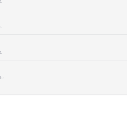
e.
e.
e.
te.