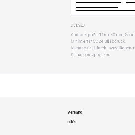
DETAILS
Abdruckgröße: 116 x 70 mm, Schri
Minimierter CO2-Fußabdruck.
Klimaneutral durch Investitione
Klimaschutzprojekte.
Versand
Hilfe