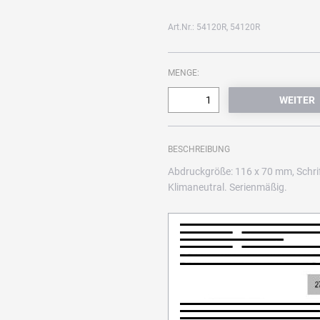
Art.Nr.: 54120R, 54120R
MENGE:
BESCHREIBUNG
Abdruckgröße: 116 x 70 mm, Schri
Klimaneutral. Serienmäßig.