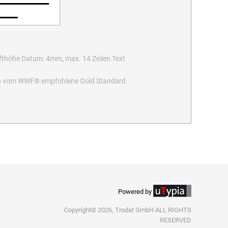
fthöhe Datum: 4mm, max. 14 Zeilen Text
n in vom WWF® empfohlene Gold Standard
Powered by
Copyright© 2026, Trodat GmbH ALL RIGHTS
RESERVED