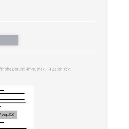
fthöhe Datum: 4mm, max. 14 Zeilen Text